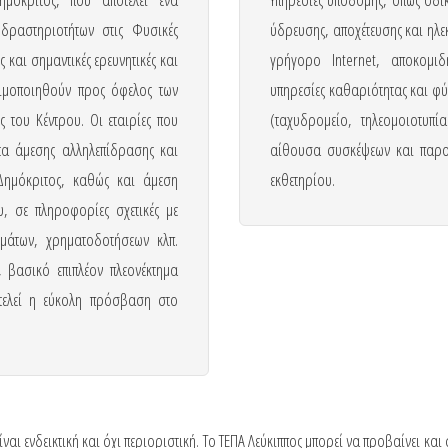
δραστηριοτήτων στις Φυσικές
ύδρευσης, αποχέτευσης και ηλ
 και σημαντικές ερευνητικές και
γρήγορο Internet, αποκομι
σιμοποιηθούν προς όφελος των
υπηρεσίες καθαριότητας και φύ
ς του Κέντρου. Οι εταιρίες που
(ταχυδρομείο, τηλεομοιοτυπ
ητα άμεσης αλληλεπίδρασης και
αίθουσα συσκέψεων και παρου
 Δημόκριτος, καθώς και άμεση
εκθετηρίου.
, σε πληροφορίες σχετικές με
μμάτων, χρηματοδοτήσεων κλπ.
 βασικό επιπλέον πλεονέκτημα
οτελεί η εύκολη πρόσβαση στο
 ενδεικτική και όχι περιοριστική. Το ΤΕΠΑ Λεύκιππος μπορεί να προβαίνει και 