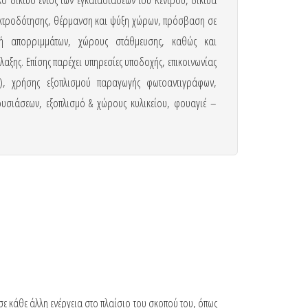
εκτροδότησης, θέρμανση και ψύξη χώρων, πρόσβαση σε
δή απορριμμάτων, χώρους στάθμευσης, καθώς και
λαξης. Επίσης παρέχει υπηρεσίες υποδοχής, επικοινωνίας
ία), χρήσης εξοπλισμού παραγωγής φωτοαντιγράφων,
σιάσεων, εξοπλισμό & χώρους κυλικείου, φουαγιέ –
σε κάθε άλλη ενέργεια στο πλαίσιο του σκοπού του, όπως