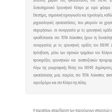
διεπιστημονικό Ερευνητικό Κέντρο με ευρύ φάσμα 
Επιστήμες, σημαντική τεχνογνωσία και τεχνολογία, καθώς
μηχανολογικές εγκαταστάσεις, που μπορούν να χρη
επιχειρήσεων, σε συνεργασία με τις ερευνητικές ομάδε
εγκαθίστανται στο ΤΕΠΑ Λεύκιππος έχουν τη δυνατότ
συνεργασίας με τις ερευνητικές ομάδες του ΕΚΕΦΕ
πρόσβαση, μέσω των σχετικών τμημάτων του Κέντρου
προκηρύξεις ερευνητικών και αναπτυξιακών προγρα
Λόγω της γεωγραφικής θέσης του ΕΚΕΦΕ Δημόκριτος,
εγκατάστασης μιας εταιρίας στο ΤΕΠΑ Λεύκιππος απ
αεροδρόμιο και στο Κέντρο της πόλης.
Η παραπάνω απαρίθμηση των παρεχόμενων υπηρεσιών είναι